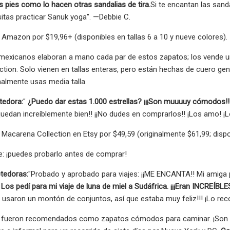
s pies como lo hacen otras sandalias de tira.
Si te encantan las sand
tas practicar Sanuk yoga". —Debbie C.
Amazon por $19,96+ (disponibles en tallas 6 a 10 y nueve colores).
mexicanos elaboran a mano cada par de estos zapatos; los vende u
tion. Solo vienen en tallas enteras, pero están hechas de cuero genu
almente usas media talla.
tedora:
"
¿Puedo dar estas 1.000 estrellas? ¡¡¡Son muuuuy cómodos!!
quedan increíblemente bien!! ¡¡No dudes en comprarlos!! ¡Los amo! 
Macarena Collection en Etsy por $49,59 (originalmente $61,99; disponi
: ¡puedes probarlo antes de comprar!
tedoras:
"Probado y aprobado para viajes: ¡¡ME ENCANTA!! Mi amiga 
Los pedí para mi viaje de luna de miel a Sudáfrica. ¡¡¡Eran INCREÍBLES
én usaron un montón de conjuntos, así que estaba muy feliz!!! ¡Lo 
 fueron recomendados como zapatos cómodos para caminar. ¡Son a