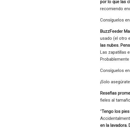
por lo que las 
recomiendo enc
Consíguelos en 
BuzzFeeder Mar
usado (el otro 
las nubes. Pens
Las zapatillas 
Probablemente 
Consíguelos en 
¡Solo asegúrate 
Reseñas prome
fieles al tamañ
"
Tengo los pie
Accidentalmente
en la lavadora