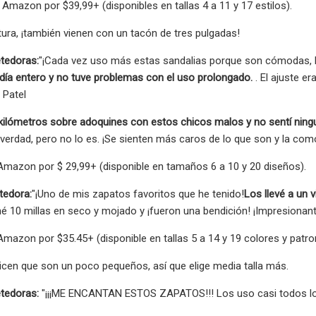
Amazon por $39,99+ (disponibles en tallas 4 a 11 y 17 estilos).
ltura, ¡también vienen con un tacón de tres pulgadas!
tedoras:
"¡Cada vez uso más estas sandalias porque son cómodas, l
día entero y no tuve problemas con el uso prolongado.
. El ajuste e
 Patel
ilómetros sobre adoquines con estos chicos malos y no sentí ning
verdad, pero no lo es. ¡Se sienten más caros de lo que son y la como
Amazon por $ 29,99+ (disponible en tamaños 6 a 10 y 20 diseños).
tedora:
"¡Uno de mis zapatos favoritos que he tenido!
Los llevé a un 
 10 millas en seco y mojado y ¡fueron una bendición! ¡Impresiona
mazon por $35.45+ (disponible en tallas 5 a 14 y 19 colores y patr
icen que son un poco pequeños, así que elige media talla más.
tedoras:
"¡¡¡ME ENCANTAN ESTOS ZAPATOS!!! Los uso casi todos los 