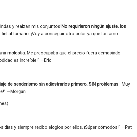
indas y realzan mis conjuntos!
No requirieron ningún ajuste, los
ra fiel al tamaño. ¡Voy a conseguir otro color ya que los amo
una molestia.
Me preocupaba que el precio fuera demasiado
didad es increíble!" —Eric
viaje de senderismo sin adiestrarlos primero, SIN problemas
. Muy
nte!" —Morgan
ones)
días y siempre recibo elogios por ellos. ¡Súper cómodos!" —Pat