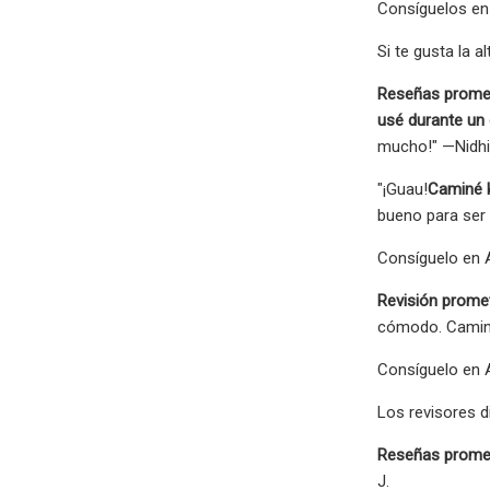
Consíguelos en 
Si te gusta la a
Reseñas prome
usé durante un 
mucho!" —Nidhi
"¡Guau!
Caminé k
bueno para ser 
Consíguelo en 
Revisión prome
cómodo. Caminé
Consíguelo en A
Los revisores d
Reseñas prome
J.