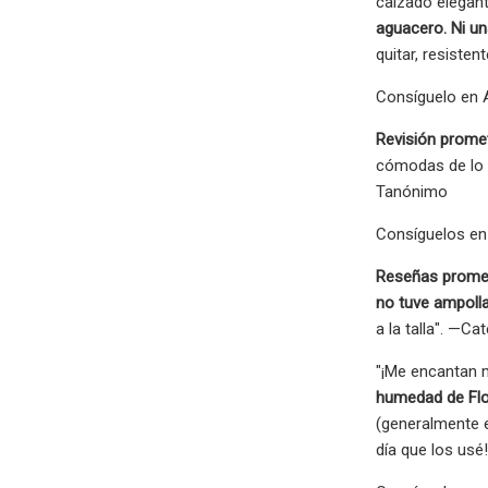
calzado elegant
aguacero. Ni un
quitar, resiste
Consíguelo en A
Revisión prome
cómodas de lo q
Tanónimo
Consíguelos en 
Reseñas prome
no tuve ampolla
a la talla". —Cat
"¡Me encantan 
humedad de Flo
(generalmente e
día que los us