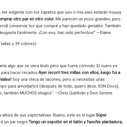
 ser exigente con los zapatos que uso o mis pies estarán muuuy
omprar otro par en otro color.
Me parecen un poco grandes, pero
cidí conservar los que compré y han quedado geniales. También
esgasta fácilmente. ¡Con eso, han sido perfectos!" —Elaine
tallas y 39 colores)
ría algo que se viera lindo pero que fuera cómodo. El cuero es
s para hacer recados.
Ayer recorrí tres millas con ellos, luego fui a
niales!
Soy una chica de tacones, pero si necesitas unas
empo para amoldarlos (después de todo, quiero decir, SON Docs),
to, también MUCHOS elogios". —Chris Quinlivan y Dion Serene
 altura de sus expectativas. Bueno, este es el lugar.
Súper
é un par negro.
Tengo un espolón en el talón y fascitis plantadora,