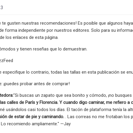
23
 te gusten nuestras recomendaciones! Es posible que algunos hay
e forma independiente por nuestros editores. Solo para su informac
e los enlaces de esta página.
cómodos y tienen reseñas que lo demuestran.
zzFeed
especifique lo contrario, todas las tallas en esta publicación se e
: ¡puedes probar antes de comprar!
tedora:
"Si buscas un zapato que sea bonito y cómodo, ¡no busques 
as calles de París y Florencia. Y cuando digo caminar, me refiero a c
né usándolos casi todos los días. El tacón de plataforma tenía la alt
sión de estar de pie y caminando.
. Las correas no me frotaban los pie
 Lo recomiendo ampliamente." —Jay