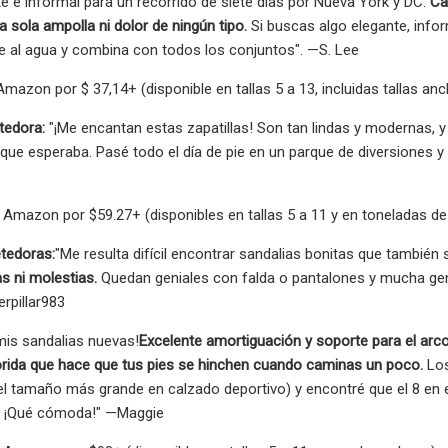
e e informal para un recorrido de siete días por Nueva York y DC.
Cam
a sola ampolla ni dolor de ningún tipo.
Si buscas algo elegante, info
nte al agua y combina con todos los conjuntos". —S. Lee
mazon por $ 37,14+ (disponible en tallas 5 a 13, incluidas tallas anc
tedora:
"¡Me encantan estas zapatillas! Son tan lindas y modernas,
ue esperaba. Pasé todo el día de pie en un parque de diversiones y 
Amazon por $59.27+ (disponibles en tallas 5 a 11 y en toneladas de
tedoras:
"Me resulta difícil encontrar sandalias bonitas que también 
s ni molestias.
Quedan geniales con falda o pantalones y mucha gente
erpillar983
mis sandalias nuevas!
Excelente amortiguación y soporte para el arco,
rida que hace que tus pies se hinchen cuando caminas un poco.
Los
l tamaño más grande en calzado deportivo) y encontré que el 8 en e
é! ¡Qué cómoda!" —Maggie