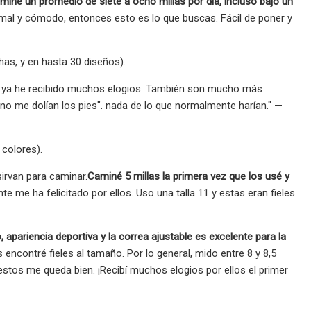
iné un promedio de siete a ocho millas por día, incluso bajo un
rmal y cómodo, entonces esto es lo que buscas. Fácil de poner y
has, y en hasta 30 diseños).
 y ya he recibido muchos elogios. También son mucho más
no me dolían los pies". nada de lo que normalmente harían." —
 colores).
sirvan para caminar.
Caminé 5 millas la primera vez que los usé y
 me ha felicitado por ellos. Uso una talla 11 y estas eran fieles
 apariencia deportiva y la correa ajustable es excelente para la
 encontré fieles al tamaño. Por lo general, mido entre 8 y 8,5
stos me queda bien. ¡Recibí muchos elogios por ellos el primer