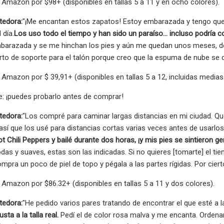
Amazon por $98+ (disponibles en tallas 5 a 11 y en ocho colores).
tedora:
"¡Me encantan estos zapatos! Estoy embarazada y tengo que
l día.
Los uso todo el tiempo y han sido un paraíso... incluso podría c
arazada y se me hinchan los pies y aún me quedan unos meses, de
to de soporte para el talón porque creo que la espuma de nube se d
Amazon por $ 39,91+ (disponibles en tallas 5 a 12, incluidas medias 
: ¡puedes probarlo antes de comprar!
tedora:
"Los compré para caminar largas distancias en mi ciudad. Que
 así que los usé para distancias cortas varias veces antes de usarlo
t Chili Peppers y bailé durante dos horas, ¡y mis pies se sintieron ge
as y suaves, estas son las indicadas. Si no quieres [tomarte] el ti
pra un poco de piel de topo y pégala a las partes rígidas. Por cier
Amazon por $86.32+ (disponibles en tallas 5 a 11 y dos colores).
tedora:
"He pedido varios pares tratando de encontrar el que esté a la
ta a la talla real.
Pedí el de color rosa malva y me encanta. Ordenar