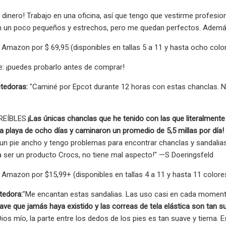
el dinero! Trabajo en una oficina, así que tengo que vestirme profe
n un poco pequeños y estrechos, pero me quedan perfectos. Adem
Amazon por $ 69,95 (disponibles en tallas 5 a 11 y hasta ocho color
: ¡puedes probarlo antes de comprar!
tedoras:
"Caminé por Epcot durante 12 horas con estas chanclas. N
REÍBLES.
¡Las únicas chanclas que he tenido con las que literalmen
a playa de ocho días y caminaron un promedio de 5,5 millas por día!
un pie ancho y tengo problemas para encontrar chanclas y sandalia
ara ser un producto Crocs, no tiene mal aspecto!" —S Doeringsfeld
Amazon por $15,99+ (disponibles en tallas 4 a 11 y hasta 11 colores
tedora:
"Me encantan estas sandalias. Las uso casi en cada momento
uave que jamás haya existido y las correas de tela elástica son tan
ios mío, la parte entre los dedos de los pies es tan suave y tierna. 