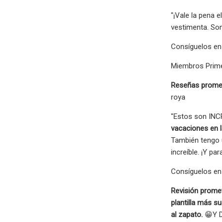
"¡Vale la pena 
vestimenta. So
Consíguelos en 
Miembros Prime
Reseñas prome
roya
"Estos son INC
vacaciones en l
También tengo 
increíble. ¡Y p
Consíguelos en 
Revisión prome
plantilla más s
al zapato.
😁Y D