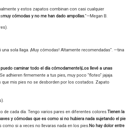
sionalmente y estos zapatos combinan con casi cualquier
ás
muy cómodas y no me han dado ampollas.
"—Megan B.
es).
i una sola llaga. ¡Muy cómodas! Altamente recomendadas". —tina
te puedo caminar todo el día cómodamente!
¡Los llevé a unas
Se adhieren firmemente a tus pies, muy poco "floteo" jajaja.
s que mis pies no se desborden por los costados. Zapato
).
 de cada día. Tengo varios pares en diferentes colores.
Tienen la
 suaves y cómodas que es como si no hubiera nada sujetando el pie
Es como si a veces no llevaras nada en los pies.
No hay dolor entre