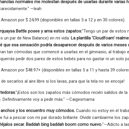
chanclas normales me molestan después de usarlas durante varias h
arecidamente." —leah
Amazon por $ 24,99 (disponibles en tallas 5 a 12 y en 30 colores).
quaysa Battle posee y ama estos zapatos:
"Tengo un par de estos n
es un par de New Balance) en mi vida.
La plantilla 'Cloudfoam' realm
é que esa sensación podría desaparecer después de varios meses de u
eran tan cómodas que comencé a usarlas en el gimnasio, al trabajo e 
querrás pedir dos pares de estos bebés para no gastar ni un solo 
Amazon por $48.97+ (disponibles en tallas 5 a 11 y hasta 39 colores
de secarlos al aire libre si los lavas, para que la tela no se encoja!
tedoras:
"¡Estos son los zapatos más cómodos recién salidos de la 
o. Definitivamente voy a pedir más." —Caigesmama
s anchos y los encuentro muy cómodos.
Cuando no estoy en el traba
 fui a pescar con mi par dorado brillante. Olvidé cambiarme los zap
. Déjalos secar. Baddah bing baddah boom como nuevo.
"—Adicto a l