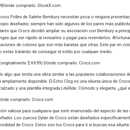
39Dónde comprarlo: StockX.com
rocs Pollex de Salehe Bembury necesitan poca o ninguna presentaci
propio diseñador, siempre han sido algunos de los pares más public
lares que Crocs decidió ampliar su asociación con Bembury a princip
ngas que ser rápido al revisarlos o pagar para revenderlos. Afort
aciones de colores que son más baratas que otras. Este par en co
o estás tratando de conseguir el estilo por cualquier medio.
 (originalmente $ 69,99) Dónde comprarlo: Crocs.com
o algo que emita una vibra similar a las populares colaboraciones
 ampliamente disponible. El Echo Clog es una silueta única de Crocs
calzado y una plantilla integrada LiteRide. Cómodo y elegante, ¿qué 
Dónde comprarlo: Crocs.com
ión valiosa para cualquiera que esté enamorado del aspecto de las 
eñador. Los zuecos Dylan de Crocs están diseñados específicamente p
omodidad de Crocs. Estos son los Crocs para ti si buscas esa siluet