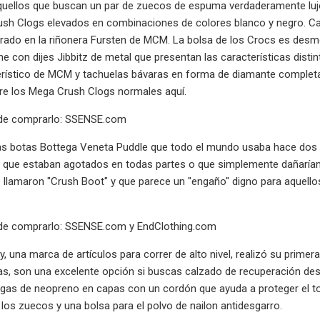
quellos que buscan un par de zuecos de espuma verdaderamente luj
ush Clogs elevados en combinaciones de colores blanco y negro. Ca
irado en la riñonera Fursten de MCM. La bolsa de los Crocs es des
ne con dijes Jibbitz de metal que presentan las características dis
erístico de MCM y tachuelas bávaras en forma de diamante completa
ere los Mega Crush Clogs normales aquí.
nde comprarlo: SSENSE.com
s botas Bottega Veneta Puddle que todo el mundo usaba hace dos 
e que estaban agotados en todas partes o que simplemente dañaría
e llamaron "Crush Boot" y que parece un "engaño" digno para aquell
de comprarlo: SSENSE.com y EndClothing.com
y, una marca de artículos para correr de alto nivel, realizó su prim
las, son una excelente opción si buscas calzado de recuperación desp
s de neopreno en capas con un cordón que ayuda a proteger el tobi
 los zuecos y una bolsa para el polvo de nailon antidesgarro.