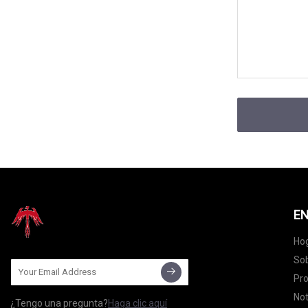
EN
Ho
Sob
Pr
Not
¿Tengo una pregunta?
Haga clic aquí