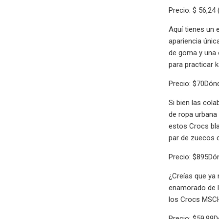
Precio: $ 56,24
Aquí tienes un 
apariencia úni
de goma y una c
para practicar k
Precio: $70Dón
Si bien las col
de ropa urbana 
estos Crocs bla
par de zuecos c
Precio: $895D
¿Creías que ya 
enamorado de la
los Crocs MSCHF
Precio: $59.99