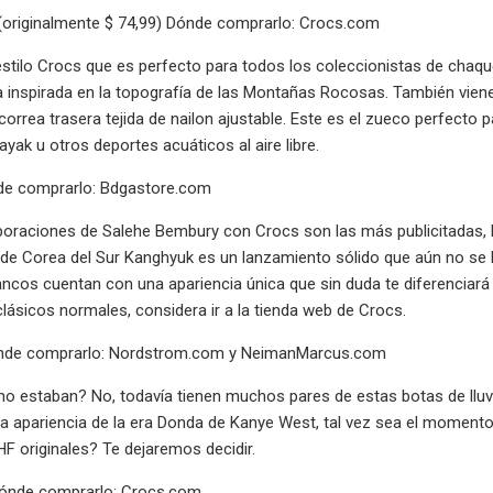
 (originalmente $ 74,99) Dónde comprarlo: Crocs.com
estilo Crocs que es perfecto para todos los coleccionistas de chaqu
ca inspirada en la topografía de las Montañas Rocosas. También vi
orrea trasera tejida de nailon ajustable. Este es el zueco perfecto
ayak u otros deportes acuáticos al aire libre.
de comprarlo: Bdgastore.com
aboraciones de Salehe Bembury con Crocs son las más publicitadas,
de Corea del Sur Kanghyuk es un lanzamiento sólido que aún no se ha
ncos cuentan con una apariencia única que sin duda te diferenciará
lásicos normales, considera ir a la tienda web de Crocs.
ónde comprarlo: Nordstrom.com y NeimanMarcus.com
no estaban? No, todavía tienen muchos pares de estas botas de lluvi
 apariencia de la era Donda de Kanye West, tal vez sea el momento d
 originales? Te dejaremos decidir.
Dónde comprarlo: Crocs.com