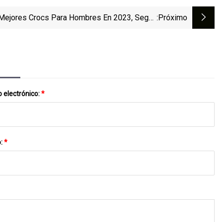
Mejores Crocs Para Hombres En 2023, Según
:próximo
Los Editores De Estilo
 electrónico:
*
o:
*