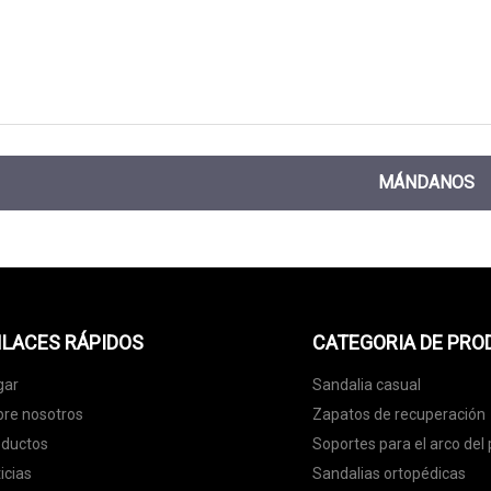
MÁNDANOS
LACES RÁPIDOS
CATEGORIA DE PR
gar
Sandalia casual
re nosotros
Zapatos de recuperación
oductos
Soportes para el arco del 
icias
Sandalias ortopédicas