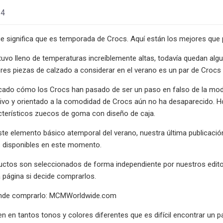
24
que significa que es temporada de Crocs. Aquí están los mejores q
tuvo lleno de temperaturas increíblemente altas, todavía quedan al
res piezas de calzado a considerar en el verano es un par de Crocs 
cado cómo los Crocs han pasado de ser un paso en falso de la moda
ntivo y orientado a la comodidad de Crocs aún no ha desaparecido. H
acterísticos zuecos de goma con diseño de caja.
ste elemento básico atemporal del verano, nuestra última publicaci
s disponibles en este momento.
uctos son seleccionados de forma independiente por nuestros edito
 página si decide comprarlos.
ónde comprarlo: MCMWorldwide.com
n en tantos tonos y colores diferentes que es difícil encontrar un p