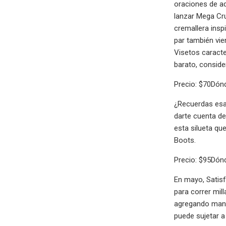
oraciones de a
lanzar Mega Cr
cremallera insp
par también vie
Visetos caract
barato, consid
Precio: $70Dó
¿Recuerdas esa
darte cuenta d
esta silueta qu
Boots.
Precio: $95Dón
En mayo, Satisf
para correr mil
agregando manga
puede sujetar a