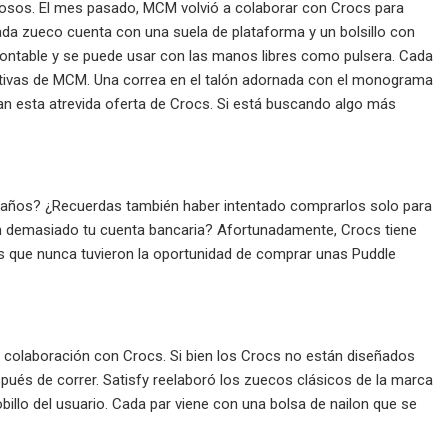
osos. El mes pasado, MCM volvió a colaborar con Crocs para
da zueco cuenta con una suela de plataforma y un bolsillo con
montable y se puede usar con las manos libres como pulsera. Cada
tintivas de MCM. Una correa en el talón adornada con el monograma
n esta atrevida oferta de Crocs. Si está buscando algo más
años? ¿Recuerdas también haber intentado comprarlos solo para
n demasiado tu cuenta bancaria? Afortunadamente, Crocs tiene
os que nunca tuvieron la oportunidad de comprar unas Puddle
era colaboración con Crocs. Si bien los Crocs no están diseñados
ués de correr. Satisfy reelaboró ​​los zuecos clásicos de la marca
llo del usuario. Cada par viene con una bolsa de nailon que se