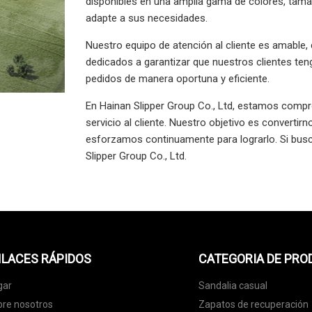
disponibles en una amplia gama de colores, tamaño
adapte a sus necesidades.
Nuestro equipo de atención al cliente es amable
dedicados a garantizar que nuestros clientes te
pedidos de manera oportuna y eficiente.
En Hainan Slipper Group Co., Ltd, estamos compro
servicio al cliente. Nuestro objetivo es convertir
esforzamos continuamente para lograrlo. Si bus
Slipper Group Co., Ltd.
LACES RÁPIDOS
CATEGORIA DE PR
gar
Sandalia casual
re nosotros
Zapatos de recuperación