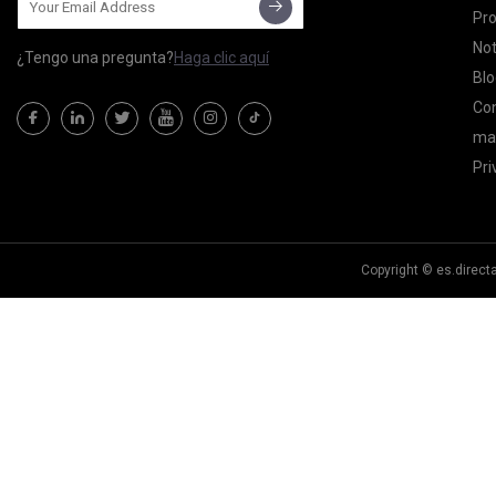
Pr
Not
¿Tengo una pregunta?
Haga clic aquí
Blo
Co
map
Pri
Copyright © es.direct