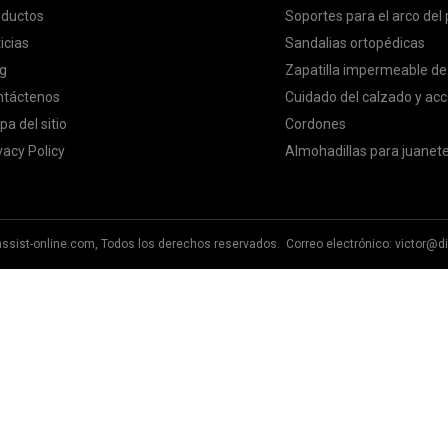
oductos
Soportes para el arco del 
icias
Sandalias ortopédicas
g
Zapatilla impermeable de
ntáctenos
Cuidado del calzado y acc
a del sitio
Cordones
vacy Policy
Almohadillas para juanet
assist-online.com, Todos los derechos reservados. Correo electrónico:
victor@di