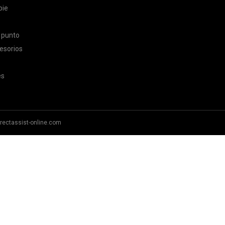
pie
 punto
esorios
es
rectassist-online.com