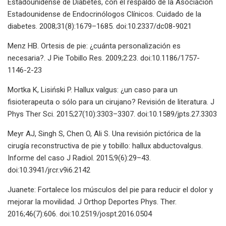
Estadounidense de Diabetes, con el respaldo de la Asociación
Estadounidense de Endocrinólogos Clínicos. Cuidado de la
diabetes. 2008;31(8):1679–1685. doi:10.2337/dc08-9021
Menz HB. Ortesis de pie: ¿cuánta personalización es
necesaria?. J Pie Tobillo Res. 2009;2:23. doi:10.1186/1757-
1146-2-23
Mortka K, Lisiński P. Hallux valgus: ¿un caso para un
fisioterapeuta o sólo para un cirujano? Revisión de literatura. J
Phys Ther Sci. 2015;27(10):3303–3307. doi:10.1589/jpts.27.3303
Meyr AJ, Singh S, Chen O, Ali S. Una revisión pictórica de la
cirugía reconstructiva de pie y tobillo: hallux abductovalgus.
Informe del caso J Radiol. 2015;9(6):29–43.
doi:10.3941/jrcr.v9i6.2142
Juanete: Fortalece los músculos del pie para reducir el dolor y
mejorar la movilidad. J Orthop Deportes Phys. Ther.
2016;46(7):606. doi:10.2519/jospt.2016.0504