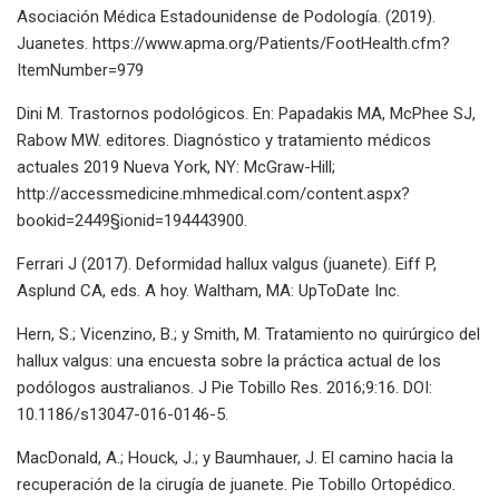
Asociación Médica Estadounidense de Podología. (2019).
Juanetes. https://www.apma.org/Patients/FootHealth.cfm?
ItemNumber=979
Dini M. Trastornos podológicos. En: Papadakis MA, McPhee SJ,
Rabow MW. editores. Diagnóstico y tratamiento médicos
actuales 2019 Nueva York, NY: McGraw-Hill;
http://accessmedicine.mhmedical.com/content.aspx?
bookid=2449§ionid=194443900.
Ferrari J (2017). Deformidad hallux valgus (juanete). Eiff P,
Asplund CA, eds. A hoy. Waltham, MA: UpToDate Inc.
Hern, S.; Vicenzino, B.; y Smith, M. Tratamiento no quirúrgico del
hallux valgus: una encuesta sobre la práctica actual de los
podólogos australianos. J Pie Tobillo Res. 2016;9:16. DOI:
10.1186/s13047-016-0146-5.
MacDonald, A.; Houck, J.; y Baumhauer, J. El camino hacia la
recuperación de la cirugía de juanete. Pie Tobillo Ortopédico.