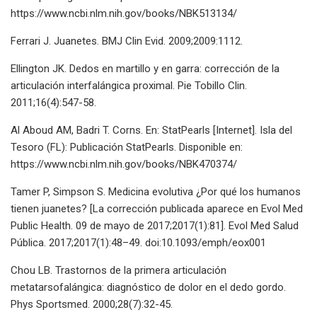
https://www.ncbi.nlm.nih.gov/books/NBK513134/
Ferrari J. Juanetes. BMJ Clin Evid. 2009;2009:1112.
Ellington JK. Dedos en martillo y en garra: corrección de la
articulación interfalángica proximal. Pie Tobillo Clin.
2011;16(4):547-58.
Al Aboud AM, Badri T. Corns. En: StatPearls [Internet]. Isla del
Tesoro (FL): Publicación StatPearls. Disponible en:
https://www.ncbi.nlm.nih.gov/books/NBK470374/
Tamer P, Simpson S. Medicina evolutiva ¿Por qué los humanos
tienen juanetes? [La corrección publicada aparece en Evol Med
Public Health. 09 de mayo de 2017;2017(1):81]. Evol Med Salud
Pública. 2017;2017(1):48–49. doi:10.1093/emph/eox001
Chou LB. Trastornos de la primera articulación
metatarsofalángica: diagnóstico de dolor en el dedo gordo.
Phys Sportsmed. 2000;28(7):32-45.