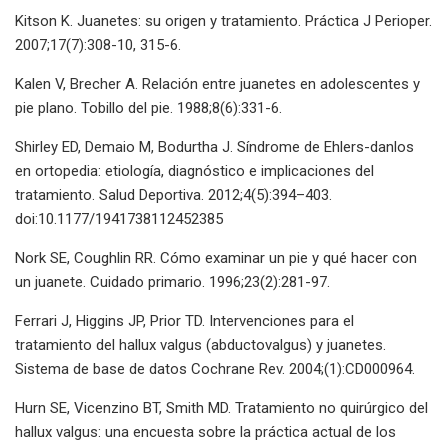
Kitson K. Juanetes: su origen y tratamiento. Práctica J Perioper.
2007;17(7):308-10, 315-6.
Kalen V, Brecher A. Relación entre juanetes en adolescentes y
pie plano. Tobillo del pie. 1988;8(6):331-6.
Shirley ED, Demaio M, Bodurtha J. Síndrome de Ehlers-danlos
en ortopedia: etiología, diagnóstico e implicaciones del
tratamiento. Salud Deportiva. 2012;4(5):394–403.
doi:10.1177/1941738112452385
Nork SE, Coughlin RR. Cómo examinar un pie y qué hacer con
un juanete. Cuidado primario. 1996;23(2):281-97.
Ferrari J, Higgins JP, Prior TD. Intervenciones para el
tratamiento del hallux valgus (abductovalgus) y juanetes.
Sistema de base de datos Cochrane Rev. 2004;(1):CD000964.
Hurn SE, Vicenzino BT, Smith MD. Tratamiento no quirúrgico del
hallux valgus: una encuesta sobre la práctica actual de los