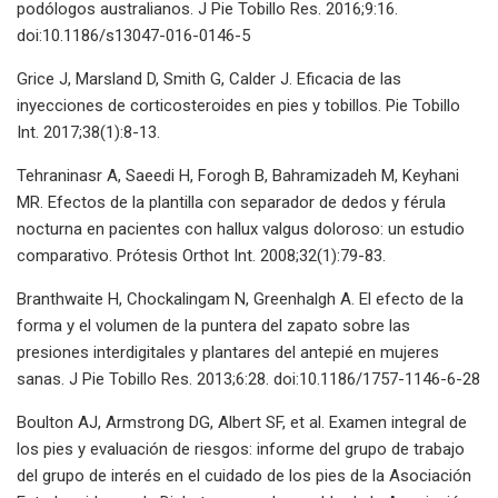
podólogos australianos. J Pie Tobillo Res. 2016;9:16.
doi:10.1186/s13047-016-0146-5
Grice J, Marsland D, Smith G, Calder J. Eficacia de las
inyecciones de corticosteroides en pies y tobillos. Pie Tobillo
Int. 2017;38(1):8-13.
Tehraninasr A, Saeedi H, Forogh B, Bahramizadeh M, Keyhani
MR. Efectos de la plantilla con separador de dedos y férula
nocturna en pacientes con hallux valgus doloroso: un estudio
comparativo. Prótesis Orthot Int. 2008;32(1):79-83.
Branthwaite H, Chockalingam N, Greenhalgh A. El efecto de la
forma y el volumen de la puntera del zapato sobre las
presiones interdigitales y plantares del antepié en mujeres
sanas. J Pie Tobillo Res. 2013;6:28. doi:10.1186/1757-1146-6-28
Boulton AJ, Armstrong DG, Albert SF, et al. Examen integral de
los pies y evaluación de riesgos: informe del grupo de trabajo
del grupo de interés en el cuidado de los pies de la Asociación