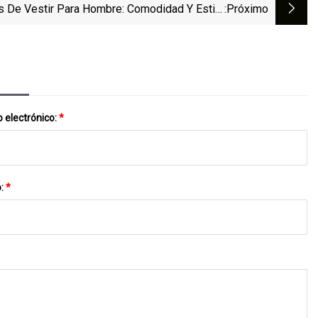
s De Vestir Para Hombre: Comodidad Y Estilo
:próximo
Para Ti
 electrónico:
*
o:
*