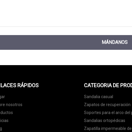
MÁNDANOS
LACES RÁPIDOS
CATEGORIA DE PR
gar
Sandalia casual
re nosotros
Zapatos de recuperación
oductos
Soportes para el arco del 
icias
Sandalias ortopédicas
g
Zapatilla impermeable de