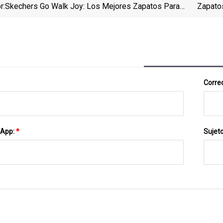
r:
Skechers Go Walk Joy: Los Mejores Zapatos Para
Zapato
Caminar Por $ 40
Correo
sApp:
*
Sujet