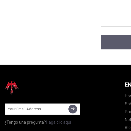
EN
Ho
Sob
Pr
Not
¿Tengo una pregunta?
Haga clic aquí
Blo