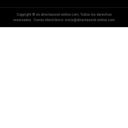
Copyright © es.directassist-online.com, Todos los derechos
reservados. Correo electrónico:
victor@directassist-online.com