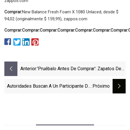
zappos.com
Comprar:
New Balance Fresh Foam X 1080 Unlaced, desde $
94,02 (originalmente $ 159,99), zappos.com
Comprar:
Comprar:
Comprar:
Comprar:
Comprar:
Comprar:
Comprar:
Anterior:
'Pruébalo Antes De Comprar': Zapatos De
Recuperación Para Aliviar Tus Pies Este
Verano
Autoridades Buscan A Un Participante Del
:próximo
Programa Que Abandonó El Programa De
Reingreso De Bakersfield