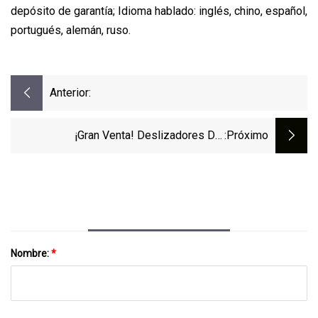
depósito de garantía; Idioma hablado: inglés, chino, español,
portugués, alemán, ruso.
Anterior:
¡Gran Venta! Deslizadores Del
:próximo
Hotel/deslizadores Del Hotel De EVA
Para Adultos Y Niños/deslizadores
Tejidos Del Hotel
Nombre:
*