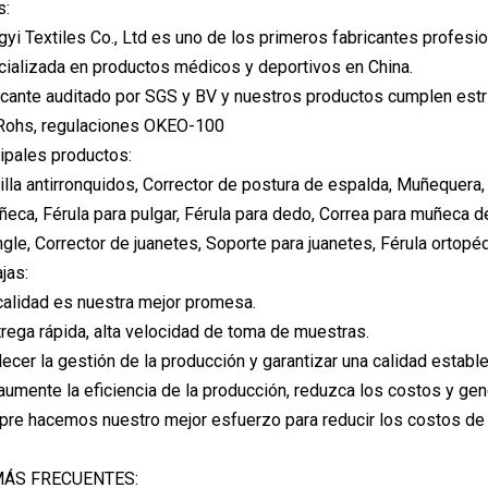
s:
i Textiles Co., Ltd es uno de los primeros fabricantes profesio
ializada en productos médicos y deportivos en China.
icante auditado por SGS y BV y nuestros productos cumplen est
 Rohs, regulaciones OKEO-100
ipales productos:
illa antirronquidos, Corrector de postura de espalda, Muñeque
ñeca, Férula para pulgar, Férula para dedo, Correa para muñeca d
gle, Corrector de juanetes, Soporte para juanetes, Férula ortopédi
jas:
 calidad es nuestra mejor promesa.
ntrega rápida, alta velocidad de toma de muestras.
lecer la gestión de la producción y garantizar una calidad estable
 aumente la eficiencia de la producción, reduzca los costos y ge
pre hacemos nuestro mejor esfuerzo para reducir los costos de l
ÁS FRECUENTES: