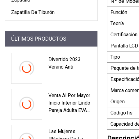
N º de Model
Zapatilla De Tiburón
Función
Teoría
Certificación
ÚLTIMOS PRODUCTOS
Pantalla LCD
Tipo
Divertido 2023
Verano Anti
Paquete de t
Especificaci
Marca comerc
Venta Al Por Mayor
Origen
Inicio Interior Lindo
Pareja Adulta EVA
Código hs
Zapatillas De Suela
Capacidad de
Suave Tiburón
Las Mujeres
Slides1 Comprador
Descripci
Plásticas De La