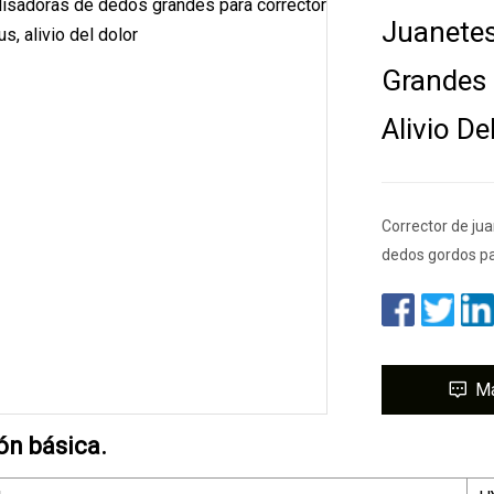
Juanetes
Grandes 
Alivio De
Corrector de jua
dedos gordos pa
M
ón básica.