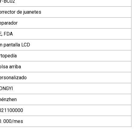
Y-BC02
orrector de juanetes
eparador
E, FDA
in pantalla LCD
rtopedía
lsa arriba
ersonalizado
ONGYI
hénzhen
021100000
0. 000/mes