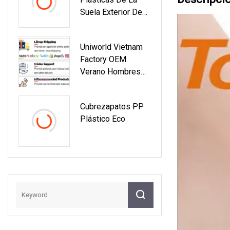
Suela Exterior De
EVA Del Nuevo
Diseño
Uniworld Vietnam
Personalizado
Factory OEM
Deslizan Las
Verano Hombres
Sandalias Causales
Transpirables Slip
De Los Zapatos De
On Fashion Fly Knit
Las Muchachas
Cubrezapatos PP
Superior Calzado
Plástico Eco
Casual Para
Hombres Zapatillas
Ligeras