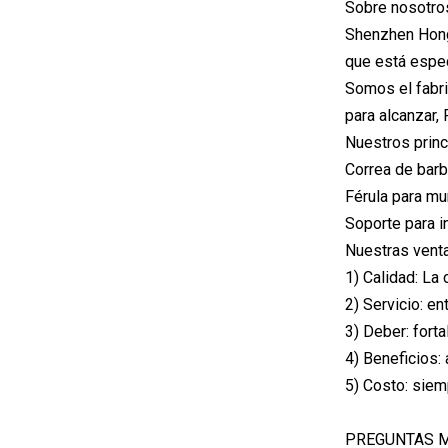
Sobre nosotro
Shenzhen Hongy
que está espec
Somos el fabr
para alcanzar,
Nuestros princ
Correa de barb
Férula para mu
Soporte para in
Nuestras venta
1) Calidad: La
2) Servicio: e
3) Deber: forta
4) Beneficios:
5) Costo: siem
PREGUNTAS M