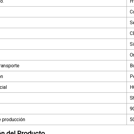
o.
H
C
S
C
S
O
ransporte
Bo
ón
P
ial
H
S
9
 producción
5
ón del Producto