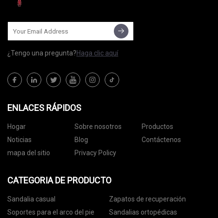
¿Tengo una pregunta?
Haga clic aquí
ENLACES RÁPIDOS
Hogar
Sobre nosotros
Productos
Noticias
Blog
Contáctenos
mapa del sitio
Privacy Policy
CATEGORIA DE PRODUCTO
Sandalia casual
Zapatos de recuperación
Soportes para el arco del pie
Sandalias ortopédicas