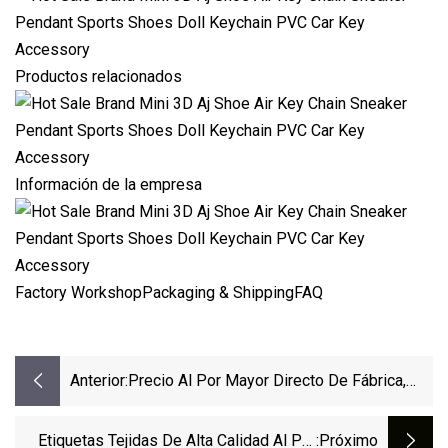
Productos relacionados
Información de la empresa
Factory WorkshopPackaging & ShippingFAQ
Anterior:
Precio Al Por Mayor Directo De Fábrica,
Nueva Moda, Informal, Transpirable, Tejido
Con Mosca, Zapatillas Deportivas Para
Etiquetas Tejidas De Alta Calidad Al Por
:próximo