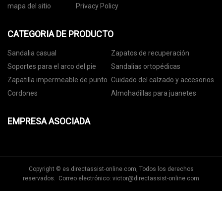
mapa del sitio
Privacy Policy
CATEGORIA DE PRODUCTO
Sandalia casual
Zapatos de recuperación
Soportes para el arco del pie
Sandalias ortopédicas
Zapatilla impermeable de punto
Cuidado del calzado y accesorios
Cordones
Almohadillas para juanetes
EMPRESA ASOCIADA
Copyright © es.directassist-online.com, Todos los derechos
reservados. Correo electrónico:
victor@directassist-online.com