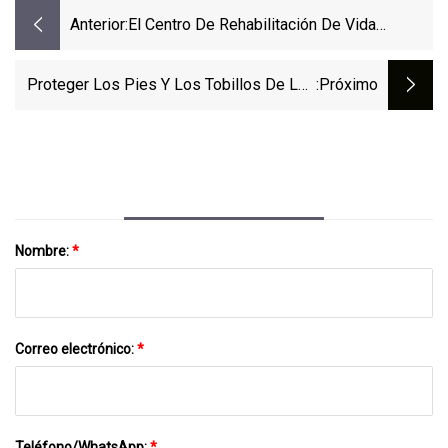
Anterior:
El Centro De Rehabilitación De Vida
Silvestre Eumundi Fabrica Zapatos
Especiales Para Aves Heridas De Sunshine
Proteger Los Pies Y Los Tobillos De Los
:próximo
Coast
Jóvenes Atletas.
Nombre:
*
Correo electrónico:
*
Teléfono/WhatsApp:
*