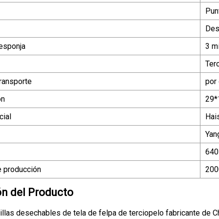
Pun
Des
 esponja
3 m
Terc
ransporte
por 
ón
29*
ial
Hai
Yan
640
 producción
200
ón del Producto
illas desechables de tela de felpa de terciopelo fabricante de 