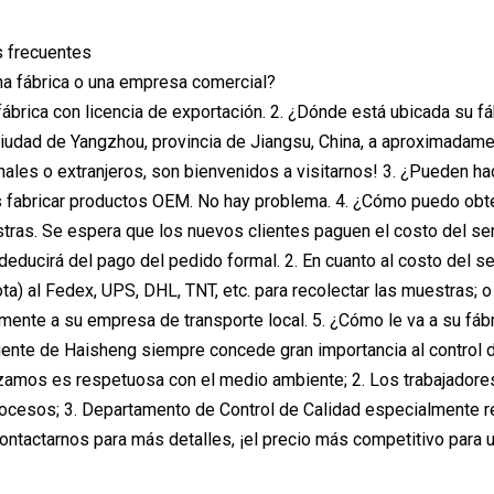
 frecuentes
na fábrica o una empresa comercial?
ábrica con licencia de exportación. 2. ¿Dónde está ubicada su fá
ciudad de Yangzhou, provincia de Jiangsu, China, a aproximadam
onales o extranjeros, son bienvenidos a visitarnos! 3. ¿Pueden 
s fabricar productos OEM. No hay problema. 4. ¿Cómo puedo obt
tras. Se espera que los nuevos clientes paguen el costo del ser
deducirá del pago del pedido formal. 2. En cuanto al costo del s
ta) al Fedex, UPS, DHL, TNT, etc. para recolectar las muestras
tamente a su empresa de transporte local. 5. ¿Cómo le va a su fábr
gente de Haisheng siempre concede gran importancia al control de 
izamos es respetuosa con el medio ambiente; 2. Los trabajadores
rocesos; 3. Departamento de Control de Calidad especialmente r
ontactarnos para más detalles, ¡el precio más competitivo para 