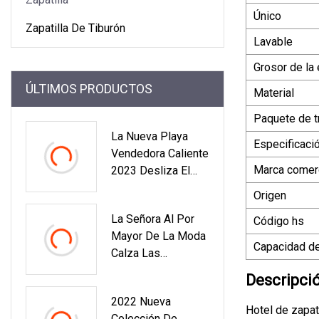
Único
Zapatilla De Tiburón
Lavable
Grosor de la
ÚLTIMOS PRODUCTOS
Material
Paquete de t
La Nueva Playa
Especificaci
Vendedora Caliente
Marca comerc
2023 Desliza El
Deslizador Del
Origen
Tiburón Para Los
La Señora Al Por
Código hs
Hombres Y Las
Mayor De La Moda
Mujeres Al Aire
Capacidad de
Calza Las
Libre Interior
Sandalias Causales
Descripci
Al Aire Libre De
2022 Nueva
Las Mujeres De
Hotel de zapat
Colección De