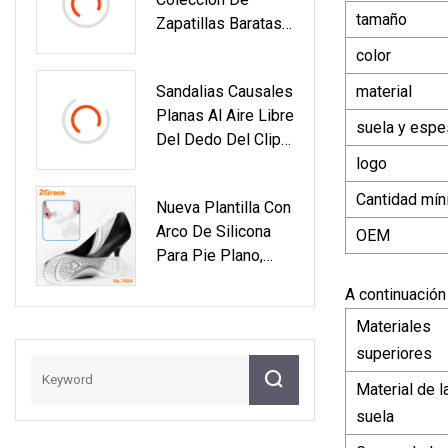
Las Sandalias
tamaño
Zapatillas Baratas
Para Niños Con
color
Parte Superior De
Sandalias Causales
material
PU Personalizada
Planas Al Aire Libre
suela y espe
Del Dedo Del Clip
Del Verano De
logo
Secado Rápido Al
Cantidad mín
Nueva Plantilla Con
Por Mayor Para La
Arco De Silicona
Mujer
OEM
Para Pie Plano,
Plantilla Con
A continuación
Soporte De Arco
Materiales
De Silicona
superiores
Material de l
suela