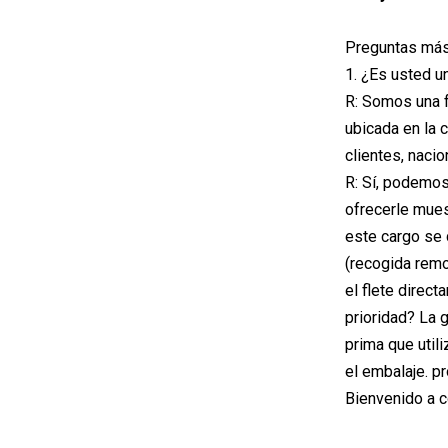
Preguntas más
1. ¿Es usted u
R: Somos una f
ubicada en la 
clientes, naci
R: Sí, podemo
ofrecerle mues
este cargo se 
(recogida remo
el flete direc
prioridad? La 
prima que util
el embalaje. p
Bienvenido a c