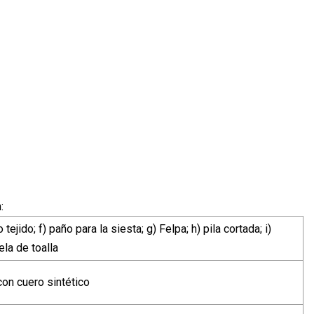
:
 tejido; f) paño para la siesta; g) Felpa; h) pila cortada; i)
tela de toalla
on cuero sintético