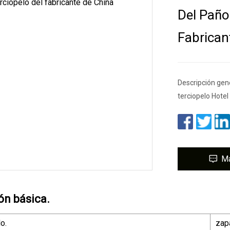
Del Paño
Fabrican
Descripción gene
terciopelo Hotel
M
ón básica.
o.
zapa