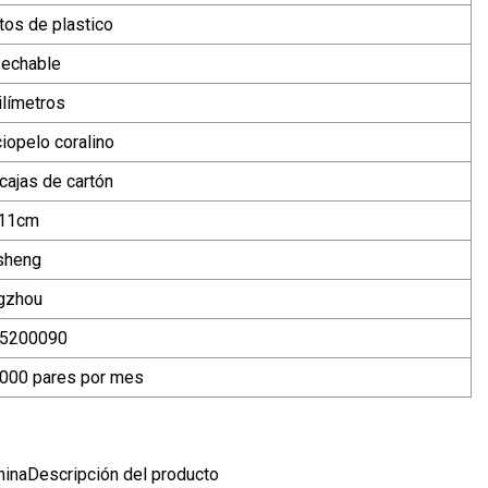
tos de plastico
echable
ilímetros
iopelo coralino
cajas de cartón
11cm
sheng
gzhou
5200090
000 pares por mes
ChinaDescripción del producto