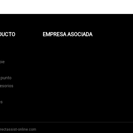
ODUCTO
EMPRESA ASOCIADA
pie
 punto
esorios
es
rectassist-online.com