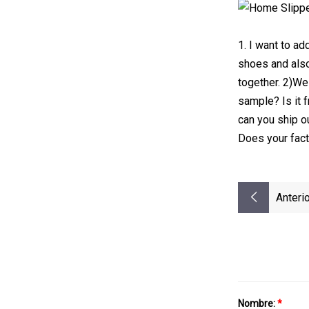
1. I want to a
shoes and als
together. 2)We
sample? Is it 
can you ship o
Does your fac
Anterio
Nombre:
*