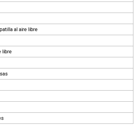
atilla al aire libre
e libre
lsas
es