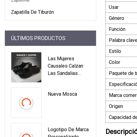
Usar
Zapatilla De Tiburón
Género
Función
ÚLTIMOS PRODUCTOS
Palabra clav
Estilo
Las Mujeres
Color
Causales Calzan
Las Sandalias
Paquete de t
Directas Del
Especificaci
Deslizador De Las
Nueva Mosca
Mujeres De La
Marca comerc
Jalea De Cyrstal
Origen
De La Fábrica
Capacidad de
Logotipo De Marca
Descripci
Personalizado