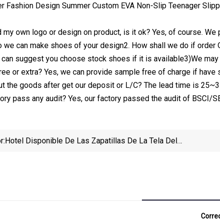
dd my own logo or design on product, is it ok? Yes, of course. W
o we can make shoes of your design2. How shall we do if order
 can suggest you choose stock shoes if it is available3)We may
free or extra? Yes, we can provide sample free of charge if have
ut the goods after get our deposit or L/C? The lead time is 25~
tory pass any audit? Yes, our factory passed the audit of BS
r:
Hotel Disponible De Las Zapatillas De La Tela Del
Paño De Felpa Del Terciopelo Del Fabricante De
China
Correo