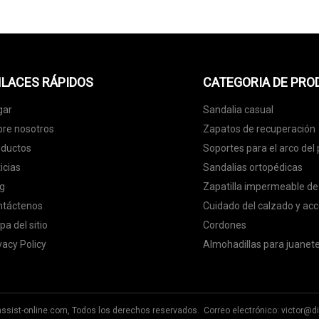
LACES RÁPIDOS
CATEGORIA DE PR
gar
Sandalia casual
re nosotros
Zapatos de recuperación
oductos
Soportes para el arco del 
icias
Sandalias ortopédicas
g
Zapatilla impermeable de
ntáctenos
Cuidado del calzado y acc
a del sitio
Cordones
vacy Policy
Almohadillas para juanet
assist-online.com, Todos los derechos reservados. Correo electrónico:
victor@di