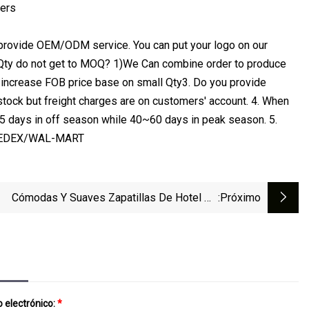
e provide OEM/ODM service. You can put your logo on our
 Qty do not get to MOQ? 1)We Can combine order to produce
 increase FOB price base on small Qty3. Do you provide
 stock but freight charges are on customers' account. 4. When
35 days in off season while 40~60 days in peak season. 5.
CI/SEDEX/WAL-MART
Cómodas Y Suaves Zapatillas De Hotel De
:próximo
Terciopelo Coral Desechables Para Hombres,
Mujeres Y Niños
 electrónico:
*