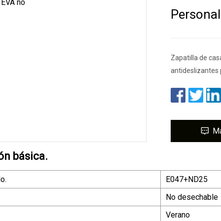
Persona
Zapatilla de ca
antideslizantes
M
ón básica.
o.
E047+ND25
No desechable
Verano