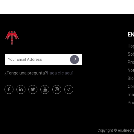
EN
Ho
Sob
Pr
Not
¿Tengo una pregunta?
Haga clic aquí
Blo
Co
map
Pri
Copyright © es.direct