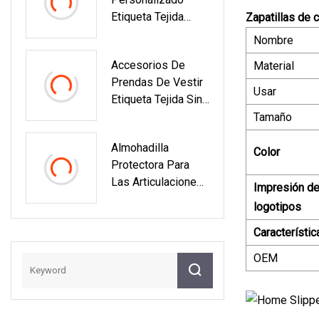
Etiqueta Tejida
Zapatillas de 
Pequeña Dorada
Nombre
Para Accesorios
Accesorios De
Material
De Prendas De
Prendas De Vestir
Vestir
Usar
Etiqueta Tejida Sin
Etiqueta Adhesiva
Tamaño
Almohadilla
Color
Protectora Para
Las Articulaciones
Impresión d
Del Dedo Del Pie
logotipos
Para Aliviar El Dolor
Característic
De Juanetes Con
Almohadilla De Gel
OEM
De Silicona Para
Hallux Valgus