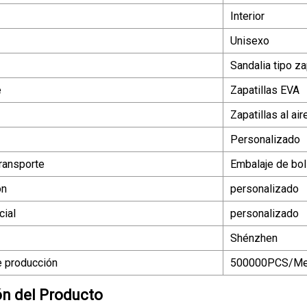
Interior
Unisexo
Sandalia tipo zap
e
Zapatillas EVA
Zapatillas al air
Personalizado
ransporte
Embalaje de bo
ón
personalizado
ial
personalizado
Shénzhen
 producción
500000PCS/M
ón del Producto