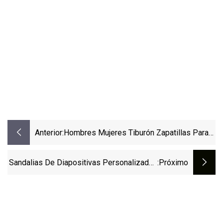
Anterior:
Hombres Mujeres Tiburón Zapatillas Para
Adultos Moda Divertida Casa Lindo Dibujos
Animados Sandalias De Baño EVA
Sandalias De Diapositivas Personalizadas
:próximo
Zapatillas Zapato Para Jardín
Henghao Ultra